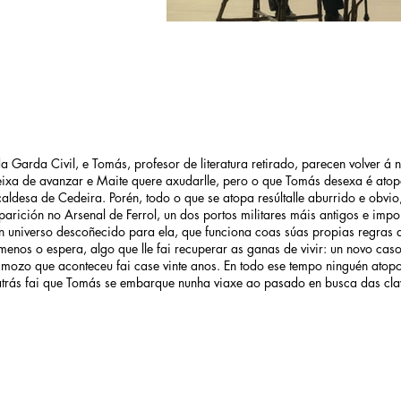
a Garda Civil, e Tomás, profesor de literatura retirado, parecen volver á 
xa de avanzar e Maite quere axudarlle, pero o que Tomás desexa é atop
aldesa de Cedeira. Porén, todo o que se atopa resúltalle aburrido e obvio
parición no Arsenal de Ferrol, un dos portos militares máis antigos e imp
un universo descoñecido para ela, que funciona coas súas propias regras
nos o espera, algo que lle fai recuperar as ganas de vivir: un novo caso 
n mozo que aconteceu fai case vinte anos. En todo ese tempo ninguén ato
 atrás fai que Tomás se embarque nunha viaxe ao pasado en busca das cla