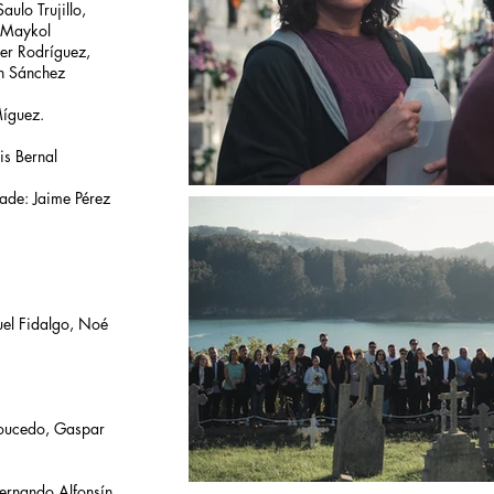
aulo Trujillo,
, Maykol
fer Rodríguez,
n Sánchez
Míguez.
is Bernal
dade: Jaime Pérez
uel Fidalgo, Noé
Toucedo, Gaspar
Fernando Alfonsín