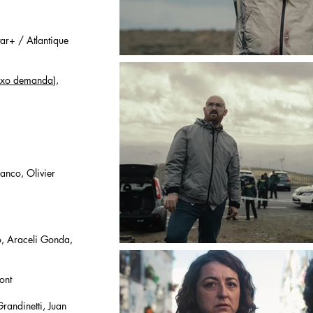
ar+ / Atlantique
ixo demanda
),
anco, Olivier
o, Araceli Gonda,
ont
randinetti, Juan