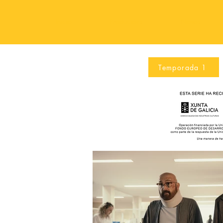
Inicio
Producións
Novas
Temporada 1