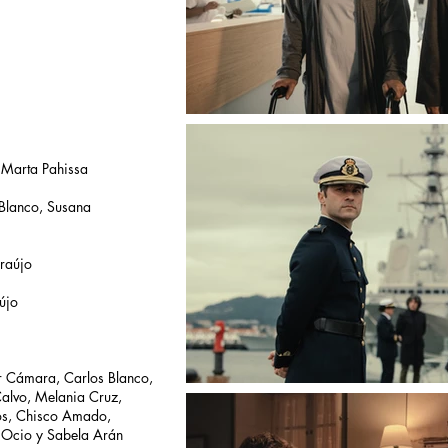
 Marta Pahissa
 Blanco, Susana
raújo
újo
r Cámara, Carlos Blanco,
Calvo, Melania Cruz,
ños, Chisco Amado,
e Ocio y Sabela Arán