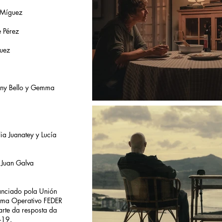
 Míguez
e Pérez
guez
anny Bello y Gemma
ia Juanatey y Lucía
 Juan Galva
anciado pola Unión
ama Operativo FEDER
rte da resposta da
-19.