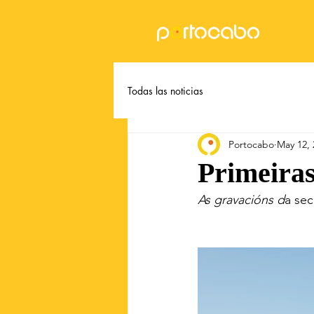
Todas las noticias
Portocabo
May 12, 
Primeira
As gravacións d
a sec