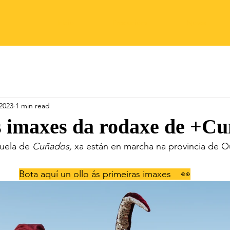
Inicio
Producións
Novas
2023
1 min read
s imaxes da rodaxe de +C
uela de 
Cuñados,
 xa están en marcha na provincia de O
Bota aquí un ollo ás primeiras imaxes    👀