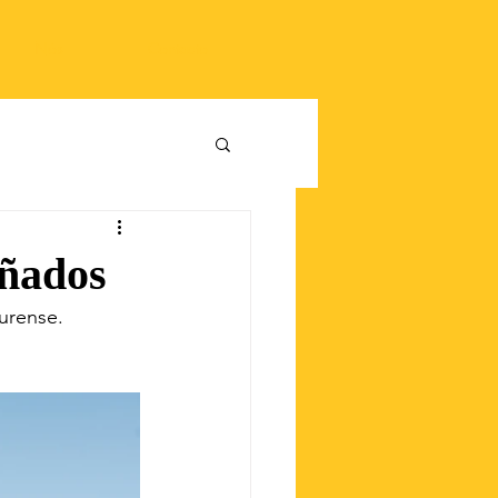
Nós
Contacto
uñados
urense. 