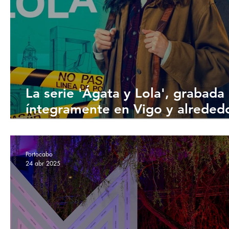
La serie 'Ágata y Lola', grabada
íntegramente en Vigo y alreded
se estrena el próximo 12 de juli
Atresplayer
Portocabo
24 abr 2025