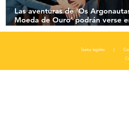
Las aventuras de 'Os Argonauta
Moeda de Ouro' podrán verse e
gallego en 'A Galega'
T
extos legales
|
Can
C