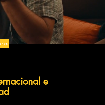
ones
ciones
ernacional e
dad