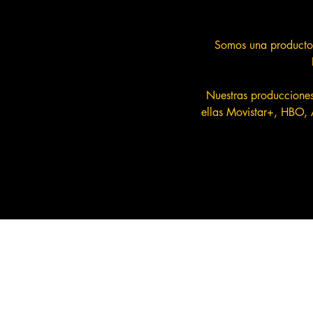
Somos una productora
Nuestras producciones 
ellas Movistar+, HBO, 