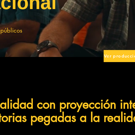
acional
 públicos
Ver producci
Ver produc
calidad con proyección int
storias pegadas a la reali