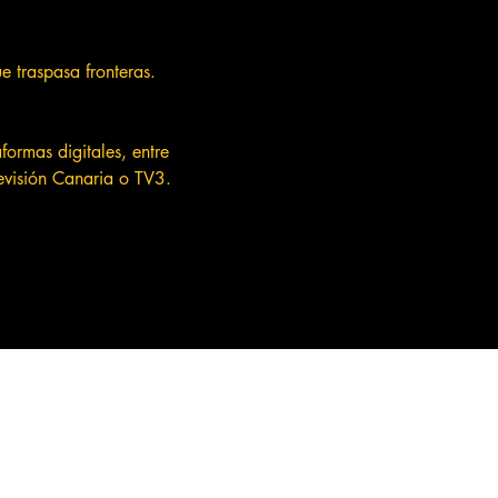
 traspasa fronteras.
.
formas digitales, entre
levisión Canaria o TV3.