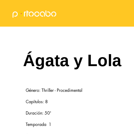
Inicio
​Ágata y Lola ​
Género: Thriller - Procedimental
Capítulos: 8
Duración: 50'
Temporada 1