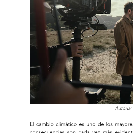
Autoria
El cambio climático es uno de los mayores
consecuencias son cada vez más evident