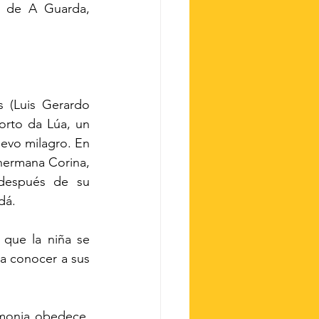
 de A Guarda, 
 (Luis Gerardo 
rto da Lúa, un 
evo milagro. En 
hermana Corina, 
después de su 
dá.
que la niña se 
a conocer a sus 
monja obedece, 