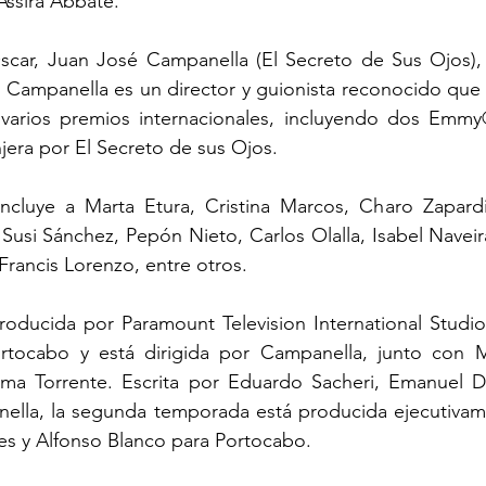
Assira Abbate.
car, Juan José Campanella (El Secreto de Sus Ojos), 
. Campanella es un director y guionista reconocido que h
 varios premios internacionales, incluyendo dos Emmy
njera por El Secreto de sus Ojos.
ncluye a Marta Etura, Cristina Marcos, Charo Zapardiel
 Susi Sánchez, Pepón Nieto, Carlos Olalla, Isabel Naveira
Francis Lorenzo, entre otros.
roducida por Paramount Television International Studio
tocabo y está dirigida por Campanella, junto con Mar
nma Torrente. Escrita por Eduardo Sacheri, Emanuel Di
la, la segunda temporada está producida ejecutivame
es y Alfonso Blanco para Portocabo.