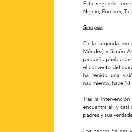
Esta segunda temp
Nigrán, Forcarei, Tu
Sinopsis
En la segunda temp
Méndez) y Simón Ant
pequeño pueblo pesq
el convento del pueb
ha tenido una visi
nacimiento, hace 18
Tras la intervenció
encuentra allí y cas
padres y sus verdad
Los padres Salinas 