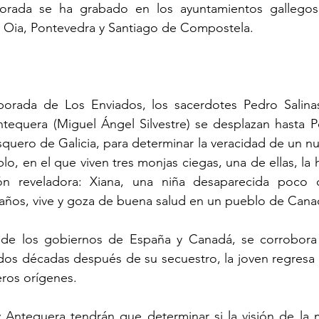
orada se ha grabado en los ayuntamientos gallegos
i, Oia, Pontevedra y Santiago de Compostela.
orada de Los Enviados, los sacerdotes Pedro Salinas
equera (Miguel Ángel Silvestre) se desplazan hasta Po
uero de Galicia, para determinar la veracidad de un nu
lo, en el que viven tres monjas ciegas, una de ellas, la 
ón reveladora: Xiana, una niña desaparecida poco 
 años, vive y goza de buena salud en un pueblo de Cana
n de los gobiernos de España y Canadá, se corrobora 
i dos décadas después de su secuestro, la joven regresa 
eros orígenes.
y Antequera tendrán que determinar si la visión de la 