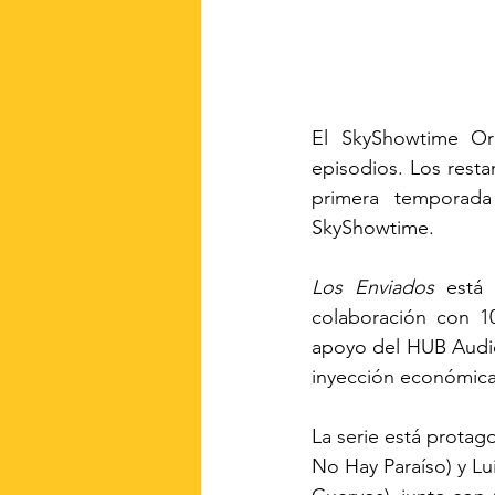
El SkyShowtime Ori
episodios. Los resta
primera temporada
SkyShowtime.
Los Enviados 
está 
colaboración con 1
apoyo del HUB Audio
inyección económica 
La serie está protag
No Hay Paraíso) y L